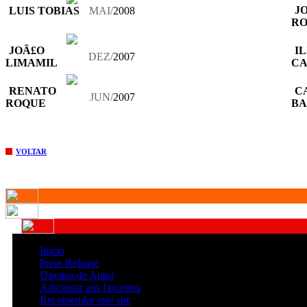
J
LUIS TOBIAS
MAI/
2008
RO
JOÃ£O
IL
DEZ/
2007
LIMAMIL
CA
RENATO
C
JUN/
2007
ROQUE
BA
VOLTAR
Início
Press Release
Direitos de Autor
Adicionar aos favoritos
Recomendar este site