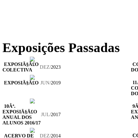
Exposições Passadas
EXPOSIÃ§Ã£O
C
DEZ/
2023
COLECTIVA
DO
11
EXPOSIÃ§Ã£O
JUN/
2019
CO
DO
10Âª.
9Â
EXPOSIÃ§Ã£O
EX
JUL/
2017
ANUAL DOS
A
ALUNOS 2016/17
C
ACERVO DE
DEZ/
2014