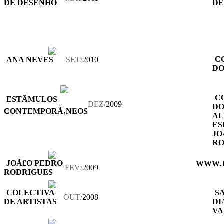
DE DESENHO
DE
C
ANA NEVES
SET/
2010
DO
C
ESTÃMULOS
DEZ/
2009
DO
CONTEMPORÃ‚NEOS
AL
ES
JO
RO
JOÃ£O PEDRO
WWW.
FEV/
2009
RODRIGUES
COLECTIVA
S
OUT/
2008
DE ARTISTAS
D
VA