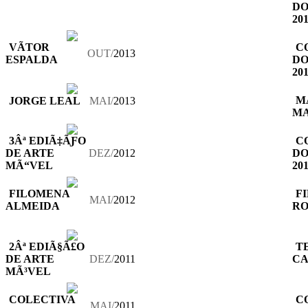
DO
20
VÃ­TOR
C
OUT/
2013
ESPALDA
DO
20
M
JORGE LEAL
MAI/
2013
M
3Âª EDIÃ‡ÃƑO
C
DE ARTE
DEZ/
2012
DO
MÃ“VEL
20
FILOMENA
FI
MAI/
2012
ALMEIDA
RO
2Âª EDIÃ§Ã£O
T
DE ARTE
DEZ/
2011
CA
MÃ³VEL
COLECTIVA
C
MAI/
2011