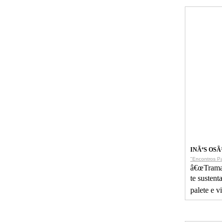
INÃªS OSÃ
"Encontros Pa
â€œTramas
te sustent
palete e 