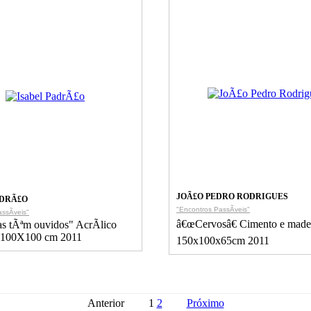
JOÃ£O PEDRO RODRIGUES
ADRÃ£O
"Encontros PassÃ­veis"
ssÃ­veis"
â€œCervosâ€ Cimento e made
as tÃªm ouvidos" AcrÃ­lico
a 100X100 cm 2011
150x100x65cm 2011
Anterior
1
2
Próximo