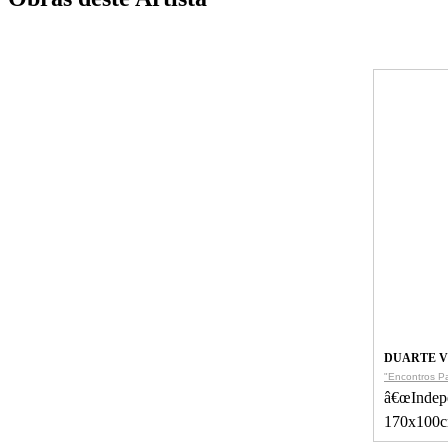
DUARTE V
"Encontros Pa
â€œIndepe
170x100c