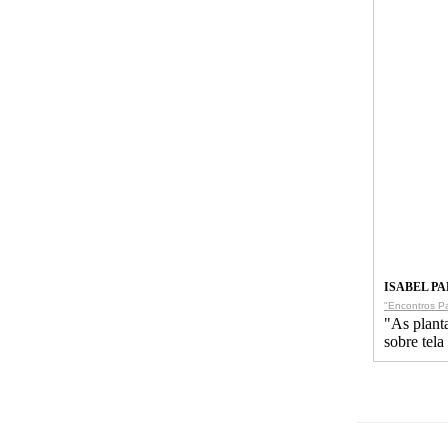
ISABEL P
"Encontros Pa
"As plant
sobre tel