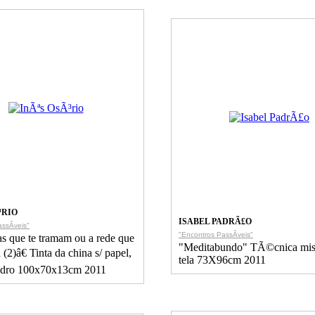
³RIO
ISABEL PADRÃ£O
ssÃ­veis"
"Encontros PassÃ­veis"
 que te tramam ou a rede que
"Meditabundo" TÃ©cnica mist
a (2)â€ Tinta da china s/ papel,
tela 73X96cm 2011
vidro 100x70x13cm 2011