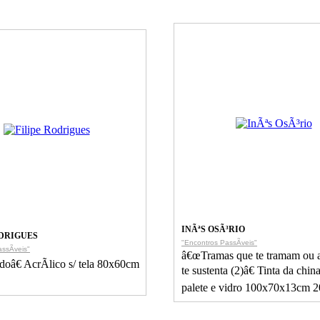
INÃªS OSÃ³RIO
ODRIGUES
"Encontros PassÃ­veis"
ssÃ­veis"
â€œTramas que te tramam ou a
oâ€ AcrÃ­lico s/ tela 80x60cm
te sustenta (2)â€ Tinta da china
palete e vidro 100x70x13cm 