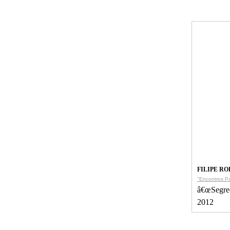
FILIPE R
"Encontros Pa
â€œSegred
2012