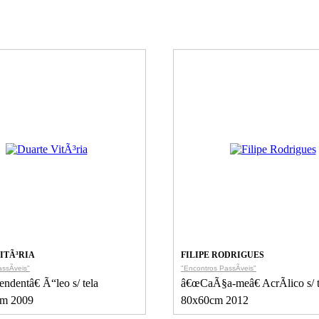
ITÃ³RIA
FILIPE RODRIGUES
ssÃ­veis"
"Encontros PassÃ­veis"
ndentâ€ Ã“leo s/ tela
â€œCaÃ§a-meâ€ AcrÃ­lico s/ t
m 2009
80x60cm 2012