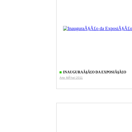
INAUGURAÃ§Ã£O DA EXPOSIÃ§Ã£O
Arte MÃ³vel 2011