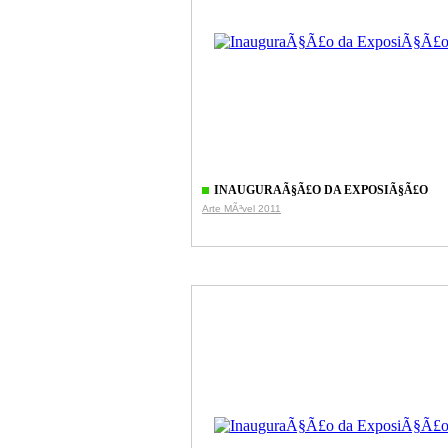
INAUGURAÃ§Ã£O DA EXPOSIÃ§Ã£O
Arte MÃ³vel 2011