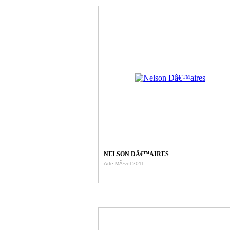
NELSON DÂ€™AIRES
Arte MÃ³vel 2011