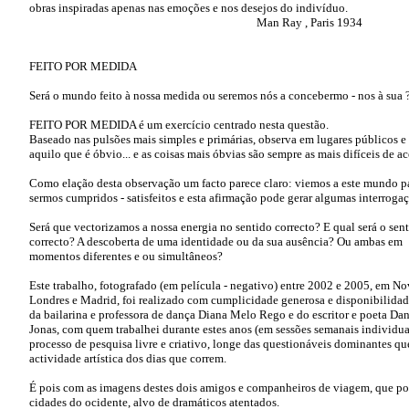
obras inspiradas apenas nas emoções e nos desejos do indivíduo.
Man Ray , Paris 1934
FEITO POR MEDIDA
Será o mundo feito à nossa medida ou seremos nós a concebermo - nos à sua 
FEITO POR MEDIDA é um exercício centrado nesta questão.
Baseado nas pulsões mais simples e primárias, observa em lugares públicos 
aquilo que é óbvio... e as coisas mais óbvias são sempre as mais difíceis de aceit
Como elação desta observação um facto parece claro: viemos a este mundo p
sermos cumpridos - satisfeitos e esta afirmação pode gerar algumas interroga
Será que vectorizamos a nossa energia no sentido correcto? E qual será o sen
correcto? A descoberta de uma identidade ou da sua ausência? Ou ambas em
momentos diferentes e ou simultâneos?
Este trabalho, fotografado (em película - negativo) entre 2002 e 2005, em No
Londres e Madrid, foi realizado com cumplicidade generosa e disponibilida
da bailarina e professora de dança Diana Melo Rego e do escritor e poeta Dan
Jonas, com quem trabalhei durante estes anos (em sessões semanais individu
processo de pesquisa livre e criativo, longe das questionáveis dominantes qu
actividade artística dos dias que correm.
É pois com as imagens destes dois amigos e companheiros de viagem, que po
cidades do ocidente, alvo de dramáticos atentados.