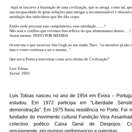
Aqui se inscreve a frustração de uma civilização, que se arroga como tal, ape
sua incapacidade de gerar soluções para mitigar a incomensurável e obsessiv
satisfação dos indivíduos que lhe dão corpo.
Então onde procurar esse cumprimento, essa satisfação.........?
Não será o conflito que vivemos fora reflexo do que alimentamos dentro......?
Assim mesmo: FEITO POR MEDIDA
Ocorre-me o que escreveu Van Gogh ao seu irmão Theo: "os moinhos já não 
mas o vento continua a ser o mesmo..."
Que nova Poética reinventar como acto ultimo de Civilização?
Luís Tobias
Zavial 2003
Luis Tobias nasceu no ano de 1954 em Évora – Portug
estudou. Em 1972 participa em “Liberdade Sensit
demonstração”. Em 1975 fixou residência no Porto. Foi
fundador do movimento cultural Fundição Veia Assanha
colectivo poético Caixa Geral de Despojos. Co
regularmente, em revistas performances e palestras.