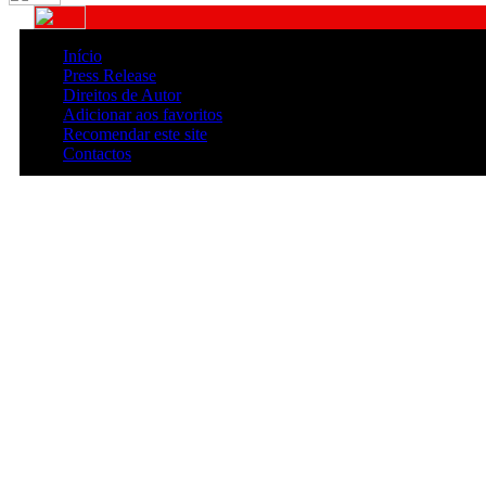
Início
Press Release
Direitos de Autor
Adicionar aos favoritos
Recomendar este site
Contactos