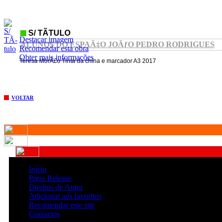
S/ TÃ­TULO
Destacar imagem
ALUNOS DO ESPAÃ‡O JOÃƒO PEDRO RODRIGUES
Recomendar esta obra
Obter mais informações
Teresa MorÃ£o Tinta da china e marcador A3 2017
VOLTAR
Início
Press Release
Direitos de Autor
Adicionar aos favoritos
Recomendar este site
Contactos