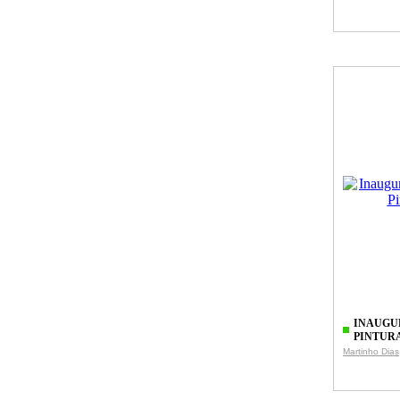
INAUGU
PINTUR
Martinho Dias