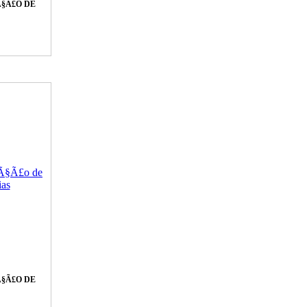
§Ã£O DE
§Ã£O DE