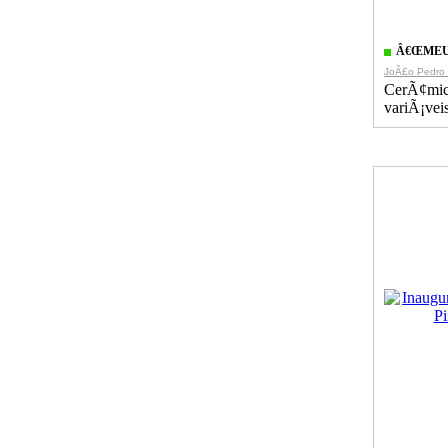
Â€ŒMEU
JoÃ£o Pedro 
CerÃ¢mic
variÃ¡vei