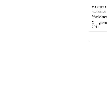
MANUELA
ALUNOS DO
â€œMater
Xilogravu
2011