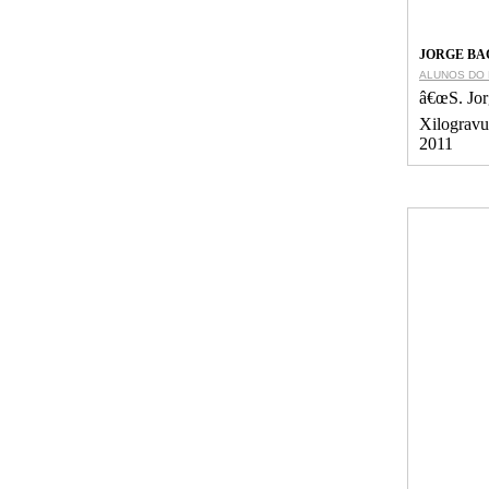
JORGE BA
ALUNOS DO
â€œS. Jor
Xilogravu
2011