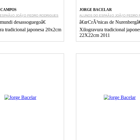
 CAMPOS
JORGE BACELAR
 ESPAÃ‡O JOÃƒO PEDRO RODRIGUES
ALUNOS DO ESPAÃ‡O JOÃƒO PEDRO 
mundi desassoguegoâ€
â€œCrÃ³nicas de Nurenbergâ€
ra tradicional japonesa 20x2cm
Xilogravura tradicional japone
22X22cm 2011