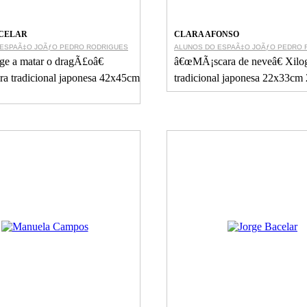
CELAR
CLARA AFONSO
 ESPAÃ‡O JOÃƒO PEDRO RODRIGUES
ALUNOS DO ESPAÃ‡O JOÃƒO PEDRO 
ge a matar o dragÃ£oâ€
â€œMÃ¡scara de neveâ€ Xilo
ra tradicional japonesa 42x45cm
tradicional japonesa 22x33cm