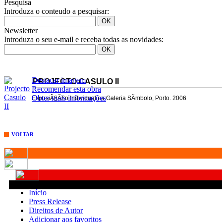
Pesquisa
Introduza o conteudo a pesquisar:
Newsletter
Introduza o seu e-mail e receba todas as novidades:
Destacar imagem
PROJECTO CASULO II
Recomendar esta obra
Obter mais informações
ExposiÃ§Ã£o Individual na Galeria SÃ­mbolo, Porto. 2006
VOLTAR
Início
Press Release
Direitos de Autor
Adicionar aos favoritos