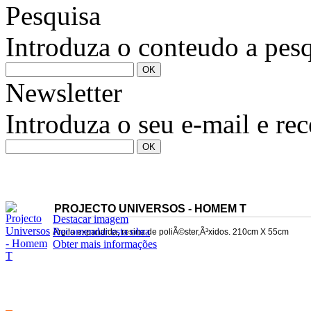
Pesquisa
Introduza o conteudo a pesq
Newsletter
Introduza o seu e-mail e re
PROJECTO UNIVERSOS - HOMEM T
Destacar imagem
Recomendar esta obra
Argila expandida, resina de poliÃ©ster,Ã³xidos. 210cm X 55cm
Obter mais informações