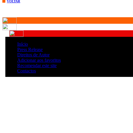
VOLTAR
Início
Press Release
Direitos de Autor
Adicionar aos favoritos
Recomendar este site
Contactos