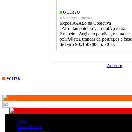
O CERVO
JoÃ£o Pedro Rodrigues
ExposiÃ§Ã£o na Colectiva
"Afrontamentos 6", no PalÃ¡cio da
Brejoeira. Argila expandida, resina de
poliÃ©ster, trancas de portÃµes e base
de ferro 90x150x80cm. 2010.
Anterior
VOLTAR
Início
Press Release
Direitos de Autor