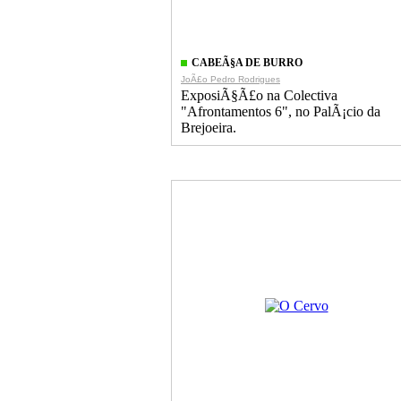
CABEÃ§A DE BURRO
JoÃ£o Pedro Rodrigues
ExposiÃ§Ã£o na Colectiva
"Afrontamentos 6", no PalÃ¡cio da
Brejoeira.